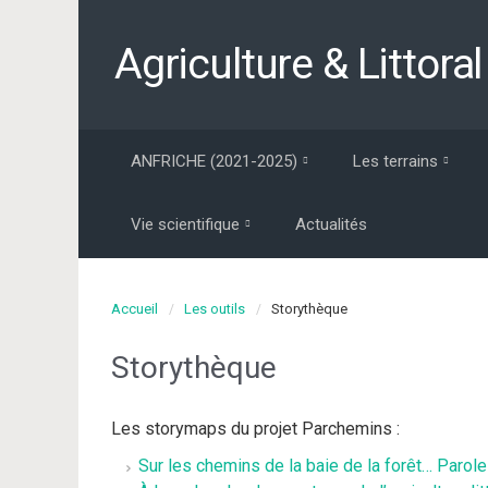
Agriculture & Littoral
ANFRICHE (2021-2025)
Les terrains
Vie scientifique
Actualités
Accueil
Les outils
Storythèque
Storythèque
Les storymaps du projet Parchemins :
Sur les chemins de la baie de la forêt… Parole